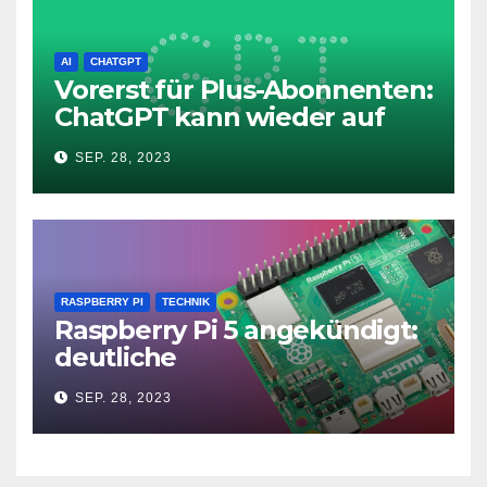
AI
CHATGPT
Vorerst für Plus-Abonnenten:
ChatGPT kann wieder auf
das Internet zugreifen
SEP. 28, 2023
RASPBERRY PI
TECHNIK
Raspberry Pi 5 angekündigt:
deutliche
Leistungssteigerung und bis
SEP. 28, 2023
zu 2x 4K60