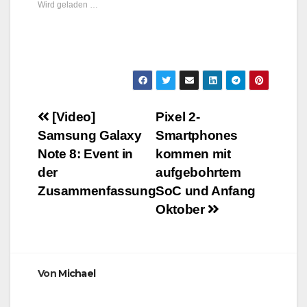
Wird geladen …
Beitragsnavigation
[Video]
Pixel 2-
Samsung Galaxy
Smartphones
Note 8: Event in
kommen mit
der
aufgebohrtem
Zusammenfassung
SoC und Anfang
Oktober
Von
Michael